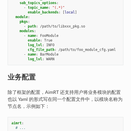
sub_topics_options
:
-
topic_name
:
"(.*)"
enable_backends
:
[
local
]
module
:
pkgs
:
-
path
:
/path/to/libxxx_pkg.so
modules
:
-
name
:
FooModule
enable
:
True
log_lvl
:
INFO
cfg_file_path
:
/path/to/foo_module_cfg.yaml
-
name
:
BarModule
log_lvl
:
WARN
业务配置
除了框架的配置，AimRT 还支持用户将业务模块的配置
也以 Yaml 的形式写在同一个配置文件中，以模块名称为
节点名，示例如下：
aimrt
:
# ...