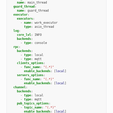
name
:
main_thread
guard_thread
:
name
:
guard_thread
executor
:
executors
:
-
name
:
work_executor
type
:
asio_thread
log
:
core_lvl
:
INFO
backends
:
-
type
:
console
rpc
:
backends
:
-
type
:
local
-
type
:
mqtt
clients_options
:
-
func_name
:
"(.*)"
enable_backends
:
[
local
]
servers_options
:
-
func_name
:
"(.*)"
enable_backends
:
[
local
]
channel
:
backends
:
-
type
:
local
-
type
:
mqtt
pub_topics_options
:
-
topic_name
:
"(.*)"
enable_backends
:
[
local
]