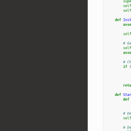
sup
sel
sel
def
Ini
ass
sel
# G
sel
ass
# C
if
ret
def
Sta
def
# D
sel
# D