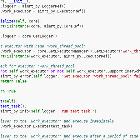
er
()
.
__init__
()
f
.
logger
=
aimrt_py
.
LoggerRef
()
f
.
work_executor
=
aimrt_py
.
ExecutorRef
()
tialize
(
self
,
core
):
ert
(
isinstance
(
core
,
aimrt_py
.
CoreRef
))
f
.
logger
=
core
.
GetLogger
()
et executor with name 'work_thread_pool'
f
.
work_executor
=
core
.
GetExecutorManager
()
.
GetExecutor
(
"work_th
ert
(
isinstance
(
work_executor
,
aimrt_py
.
ExecutorRef
))
heck for executor 'work_thread_pool'
(
not
self
.
work_executor
or
not
self
.
work_executor
.
SupportTimerSc
aimrt_py
.
error
(
self
.
logger
,
"Get executor 'work_thread_pool' fa
return
False
urn
True
rt
(
self
):
test_task
():
aimrt_py
.
info
(
self
.
logger
,
"run test task."
)
eliver to the 'work_executor' and execute immediately
f
.
work_executor
.
Execute
(
test_task
)
eliver to the 'work_executor' and execute after a period of time