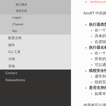
GetExecut
接口概述
使用示例
AimRT 
Logger
执行器类
Channel
在一个
Rpc
具体的
配置文档
在逻辑
插件
执行器名
CLI 工具
在一个
所有的
示例
可以通
其他
线程安全
Contact
通常和
ReleaseNotes
线程安
是否支持
如果本
使用者可以调