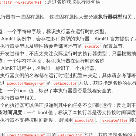
: 通过名称获取执行器句柄；
or(str)->ExecutorRef
中的执行器有一些固有属性，这些固有属性大部分跟
执行器类型
相关
型
：一个字符串字段，标识执行器在运行时的类型。
 AimRT 实例中，会存在多种类型的执行器，AimRT 官方
执行器类型以及特性请参考部署环节的
配置章节。
executor
开发过程中，不应太关注实际运行时的执行器类型，只需根据抽
称
：一个字符串字段，标识执行器在运行时的名称。
 AimRT 进程中，名称唯一标识了一个执行器。
执行器实例的名称都在运行时通过配置来决定，具体请参考部署
过
的
方法，获取指定名称的执
ExecutorManagerRef
GetExecutor
性
：一个 bool 值，标识了本执行器是否是线程安全的。
执行器类型相关。
全的执行器可以保证投递到其中的任务不会同时运行；反之则不
按时间调度
：一个 bool 值，标识了本执行器是否支持按时间调
执行器不支持按时间调度，则调用
、
接
ExecuteAt
ExecuteAfter
用
中的
方法，获取指定名称的
ExecutorManagerRef
GetExecutor
E