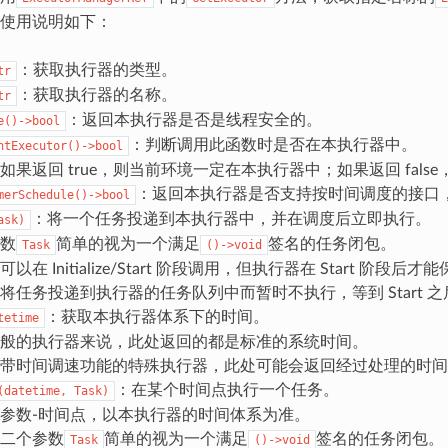
使用说明如下：
：获取执行器的类型。
tr
：获取执行器的名称。
tr
：返回本执行器是否是线程安全的。
e()->bool
：判断调用此函数时是否在本执行器中。
ntExecutor()->bool
如果返回 true，则当前环境一定在本执行器中；如果返回 fa
：返回本执行器是否支持按时间调度的接口
merSchedule()->bool
：将一个任务投递到本执行器中，并在调度后立即执行。
ask)
数
简单的视为一个满足
签名的任务闭包。
Task
()->void
以在 Initialize/Start 阶段调用，但执行器在 Start 阶
将任务投递到执行器的任务队列中而暂时不执行，等到 Start 
：获取本执行器体系下的时间。
tetime
般的执行器来说，此处返回的都是标准的系统时间。
带时间调速功能的特殊执行器，此处可能会返回经过处理的时间
：在某个时间点执行一个任务。
(datetime,
Task)
参数-时间点，以本执行器的时间体系为准。
二个参数
简单的视为一个满足
签名的任务闭包。
Task
()->void