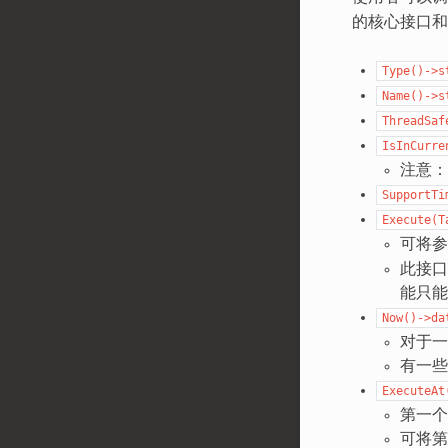
的核心接口和
Type()->s
Name()->s
ThreadSaf
IsInCurre
注意：
SupportTi
Execute(T
可将参
此接口可
能只能
Now()->da
对于一
有一些
ExecuteAt
第一个
可将第