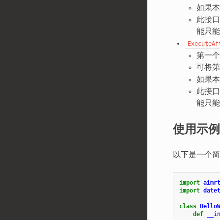
如果本
此接口可
能只能
ExecuteAf
第一个
可将第
如果本
此接口可
能只能
使用示例
以下是一个简
import
aimr
import
date
class
Hello
def
__i