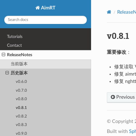
AimRT
Release
v0.8.1
Tutorials
Contact
重要修改
：
ReleaseNotes
当前版本
修复读取 
历史版本
修复 aim
修复 ngh
v0.6.0
v0.7.0
Previous
v0.8.0
v0.8.1
v0.8.2
© Copyright 2
v0.8.3
Built with
Sp
v0.9.0