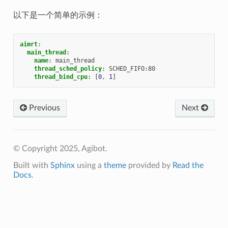
以下是一个简单的示例：
aimrt
:
main_thread
:
name
:
main_thread
thread_sched_policy
:
SCHED_FIFO:80
thread_bind_cpu
:
[
0
,
1
]
Previous
Next
© Copyright 2025, Agibot.
Built with
Sphinx
using a
theme
provided by
Read the
Docs
.