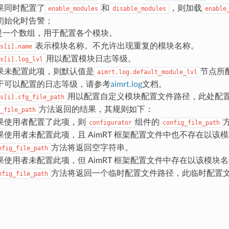
果同时配置了
和
，则加载
enable_modules
disable_modules
enable
初始化时告警；
是一个数组，用于配置各个模块。
表示模块名称。不允许出现重复的模块名称。
s[i].name
用以配置模块日志等级。
s[i].log_lvl
果未配置此项，则默认值是
节点所
aimrt.log.default_module_lvl
于可以配置的日志等级，请参考
aimrt.log
文档。
用以配置自定义模块配置文件路径，此处配置关系
s[i].cfg_file_path
方法返回的结果，其规则如下：
_file_path
果使用者配置了此项，则
组件的
configurator
config_file_path
果使用者未配置此项，且 AimRT 框架配置文件中也不存在以该
方法将返回空字符串。
nfig_file_path
果使用者未配置此项，但 AimRT 框架配置文件中存在以该模块
方法将返回一个临时配置文件路径，此临时配置文件
nfig_file_path
。