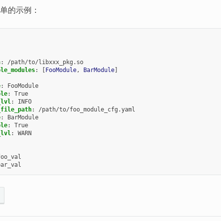
单的示例：
h
:
/path/to/libxxx_pkg.so
ble_modules
:
[
FooModule
,
BarModule
]
:
e
:
FooModule
ble
:
True
_lvl
:
INFO
_file_path
:
/path/to/foo_module_cfg.yaml
e
:
BarModule
ble
:
True
_lvl
:
WARN
foo_val
bar_val