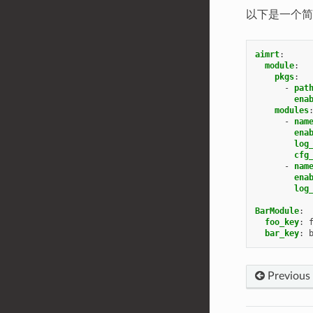
以下是一个简
aimrt
:
module
:
pkgs
:
-
pat
ena
modules
-
nam
ena
log
cfg
-
nam
ena
log
BarModule
:
foo_key
:
bar_key
:
Previous