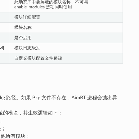
此动态库中要屏蔽的模块名称，不可与
enable_modules 选项同时使用
模块详细配置
模块名称
是否启用
vl}
模块日志级别
自定义模块配置文件路径
g 路径。如果 Pkg 文件不存在，AimRT 进程会抛出异
蔽的模块，其生效逻辑如下：
；
块；
其他所有模块；