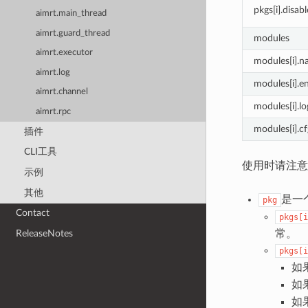
pkgs[i].disa
aimrt.main_thread
aimrt.guard_thread
modules
aimrt.executor
modules[i].
aimrt.log
modules[i].e
aimrt.channel
modules[i].lo
aimrt.rpc
modules[i].cf
插件
CLI工具
使用时请注意
示例
其他
是一
pkg
Contact
pkgs[i
常。
ReleaseNotes
pkgs[i
如
如
如