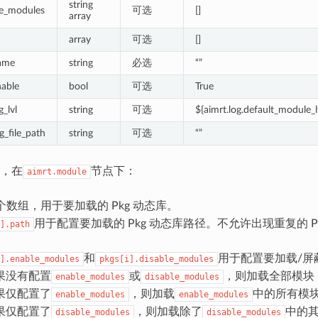
string
ble_modules
可选
[]
array
array
可选
[]
name
string
必选
“”
nable
bool
可选
True
g_lvl
string
可选
${aimrt.log.default_module_l
g_file_path
string
可选
“”
，在
节点下：
aimrt.module
个数组，用于要加载的 Pkg 动态库。
用于配置要加载的 Pkg 动态库路径。不允许出现重复的 Pk
].path
和
用于配置要加载/屏
].enable_modules
pkgs[i].disable_modules
果没有配置
或
，则加载全部模块
enable_modules
disable_modules
果仅配置了
，则加载
中的所有模
enable_modules
enable_modules
果仅配置了
，则加载除了
中的
disable_modules
disable_modules