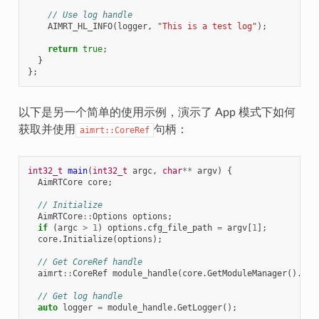
// Use log handle
AIMRT_HL_INFO
(
logger
,
"This is a test log"
);
return
true
;
}
};
以下是另一个简单的使用示例，演示了 App 模式下如何
获取并使用
句柄：
aimrt::CoreRef
int32_t
main
(
int32_t
argc
,
char
**
argv
)
{
AimRTCore
core
;
// Initialize
AimRTCore
::
Options
options
;
if
(
argc
>
1
)
options
.
cfg_file_path
=
argv
[
1
];
core
.
Initialize
(
options
);
// Get CoreRef handle
aimrt
::
CoreRef
module_handle
(
core
.
GetModuleManager
().
Cre
// Get log handle
auto
logger
=
module_handle
.
GetLogger
();