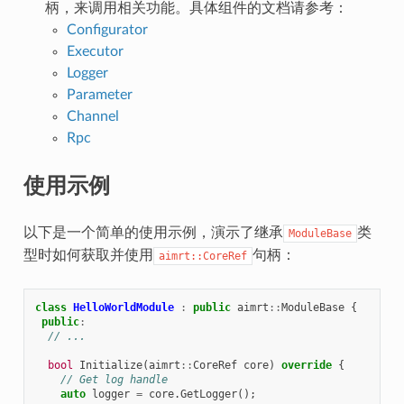
柄，来调用相关功能。具体组件的文档请参考：
Configurator
Executor
Logger
Parameter
Channel
Rpc
使用示例
以下是一个简单的使用示例，演示了继承
类
ModuleBase
型时如何获取并使用
句柄：
aimrt::CoreRef
class
HelloWorldModule
:
public
aimrt
::
ModuleBase
{
public
:
// ...
bool
Initialize
(
aimrt
::
CoreRef
core
)
override
{
// Get log handle
auto
logger
=
core
.
GetLogger
();