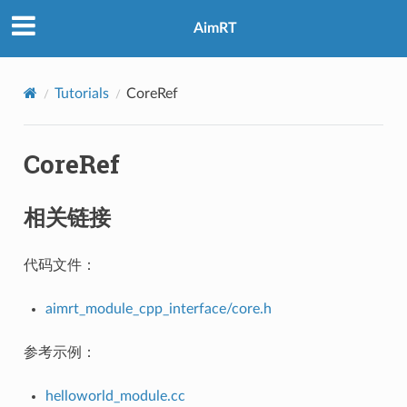
AimRT
Tutorials
CoreRef
CoreRef
相关链接
代码文件：
aimrt_module_cpp_interface/core.h
参考示例：
helloworld_module.cc