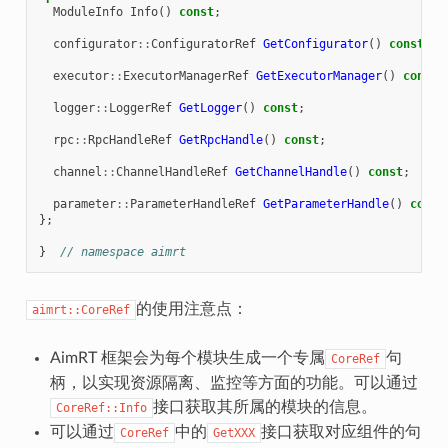
ModuleInfo
Info
()
const
;
configurator
::
ConfiguratorRef
GetConfigurator
()
const
;
executor
::
ExecutorManagerRef
GetExecutorManager
()
const
;
logger
::
LoggerRef
GetLogger
()
const
;
rpc
::
RpcHandleRef
GetRpcHandle
()
const
;
channel
::
ChannelHandleRef
GetChannelHandle
()
const
;
parameter
::
ParameterHandleRef
GetParameterHandle
()
const
};
}
// namespace aimrt
的使用注意点：
aimrt::CoreRef
AimRT 框架会为每个模块生成一个专属
句
CoreRef
柄，以实现资源隔离、监控等方面的功能。可以通过
接口获取其所属的模块的信息。
CoreRef::Info
可以通过
中的
接口获取对应组件的句
CoreRef
GetXXX